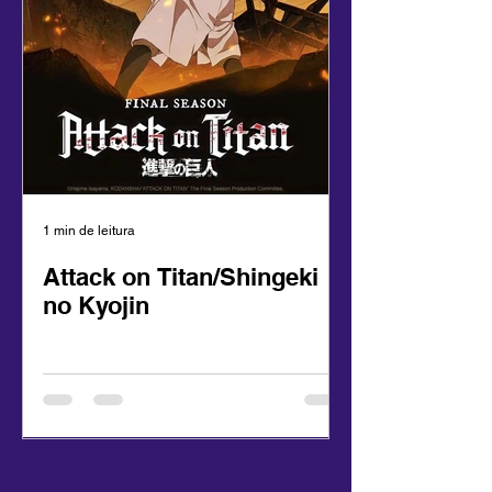
1 min de leitura
1 min de leitura
Attack on Titan/Shingeki
Mushoku Ten
no Kyojin
Reincarnati