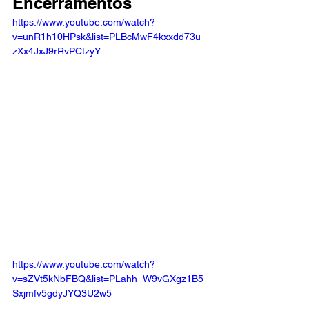
Encerramentos
https://www.youtube.com/watch?
v=unR1h10HPsk&list=PLBcMwF4kxxdd73u_
zXx4JxJ9rRvPCtzyY
https://www.youtube.com/watch?
v=sZVt5kNbFBQ&list=PLahh_W9vGXgz1B5
Sxjmfv5gdyJYQ3U2w5