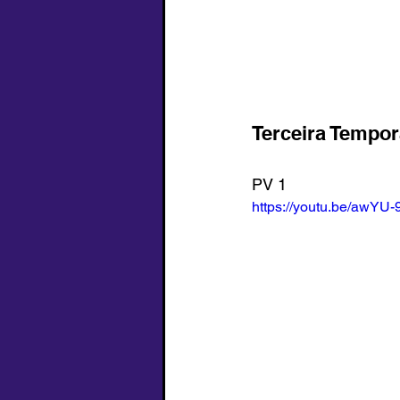
Terceira Tempor
PV 1
https://youtu.be/awYU