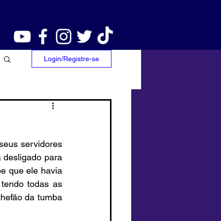
Login/Registre-se
us servidores 
 desligado para 
 que ele havia 
tendo todas as 
hefão da tumba 