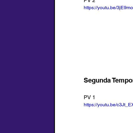
PV 2
https://youtu.be/3jE9
Segunda Tempo
PV 1
https://youtu.be/c3Jt