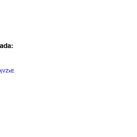
ada:
-9jVZxE