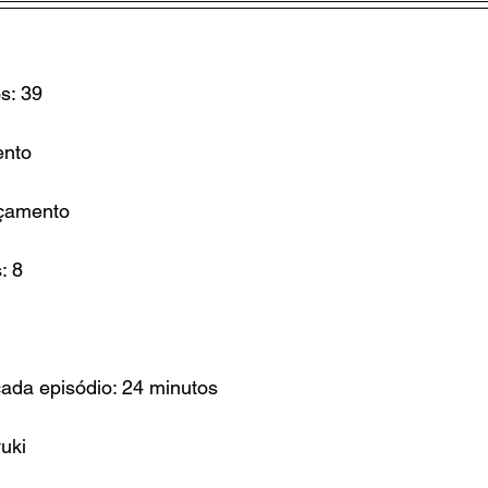
s: 39
ento
nçamento
: 8
ada episódio: 24 minutos
yuki