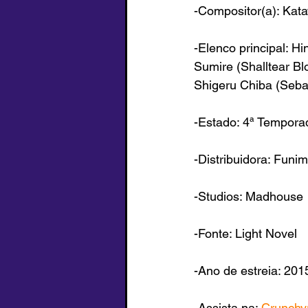
-Compositor(a): Kat
-Elenco principal: Hi
Sumire
 (
Shalltear Bl
Shigeru Chiba (Sebas
-Estado: 
4
ª Tempora
-Distribuidora: Funim
-Studios: Madhouse
-Fonte: Light Novel
-Ano de estreia: 201
-Assista na: 
Crunchyr