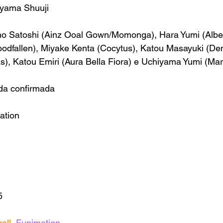
ayama Shuuji
no Satoshi (
Ainz Ooal Gown/Momonga
), 
Hara Yumi
 (
Alb
oodfallen
), 
Miyake Kenta (Cocytus), Katou Masayuki (Dem
), Katou Emiri (Aura Bella Fiora) e 
Uchiyama Yumi (
Mar
da confirmada
ation
5
oll
,
Funimation