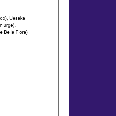
edo
),
 Uesaka 
iurge), 
e Bella Fiora
)