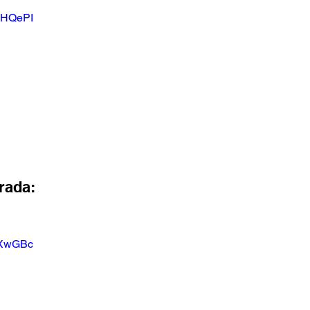
moHQePI
rada:
_EXwGBc