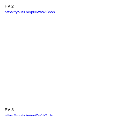
PV 2
https://youtu.be/pNKxaV3BNvs
PV 3
https://youtu.be/esjDq0JQ_1s