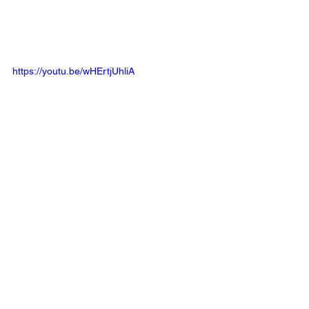
https://youtu.be/wHErtjUhliA