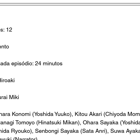
s: 12
ento
ada episódio: 24 minutos
Hiroaki
rai Miki
ohara Konomi (Yoshida Yuuko), Kitou Akari (Chiyoda Mom
ayanagi Tomoyo
 (
Hinatsuki Mikan
), 
Ohara Sayaka
 (
Yoshid
hida Ryouko
), 
Senbongi Sayaka (Sata Anri), Suwa Ayak
yuki (Narrator)