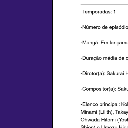
-Temporadas: 1
-Número de episódio
-Mangá: Em lançam
-Duração média de c
-Diretor(a): Sakurai 
-Compositor(a): Saku
-Elenco principal: K
Minami (Lilith), Tak
Ohwada Hitomi
 (
Yos
Shion) e Umezu Hide