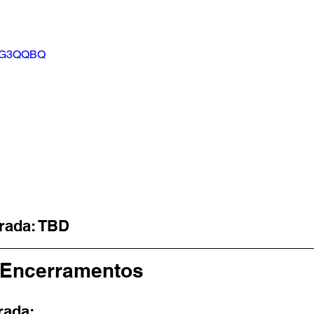
hhG3QQBQ
rada: TBD
 Encerramentos
ada: 