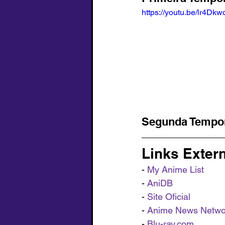
https://youtu.be/lr4Dk
Segunda Tempo
Links Exter
- 
My Anime List
- 
AniDB
- 
Site Oficial
-
Anime News Netwo
- 
Blu-ray.com