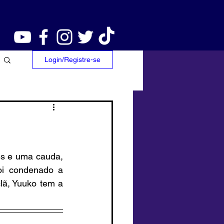
Login/Registre-se
s e uma cauda, 
i condenado a 
lã, Yuuko tem a 