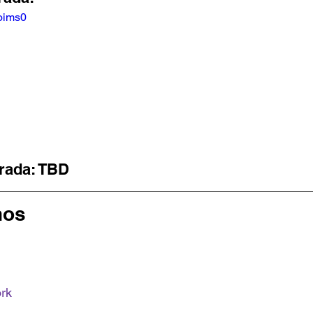
woims0
rada: TBD
nos
rk