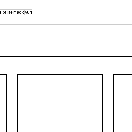
e of life
magic
yuri