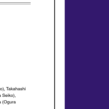
o), Takahashi 
a Seiko
), 
a (Ogura 