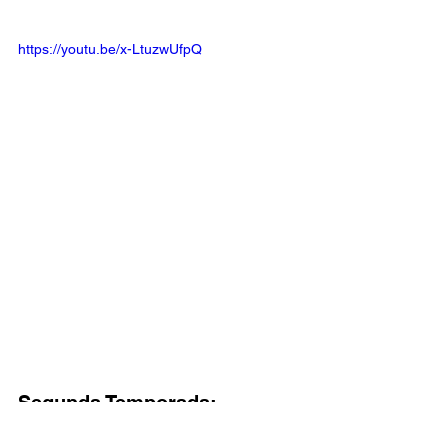
https://youtu.be/x-LtuzwUfpQ
Segunda Temporada: 
https://youtu.be/KVV5Hh2RHoA