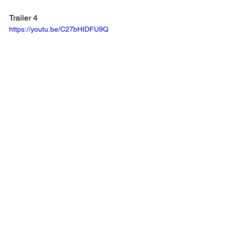
Trailer 4
https://youtu.be/C27bHIDFU9Q
Aberturas e 