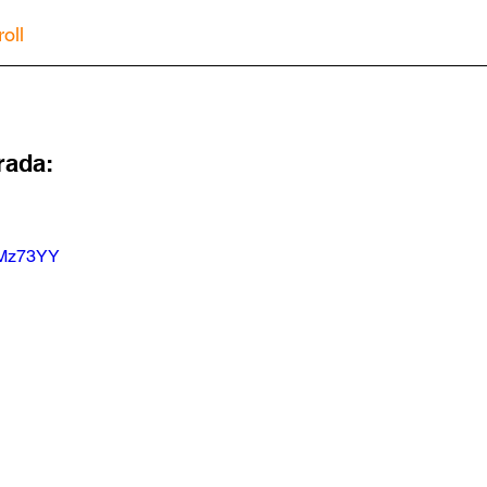
oll
rada:
vMz73YY