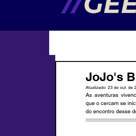
JoJo's B
Atualizado:
23 de out. de 
As aventuras vivenc
que o cercam se inic
do encontro desse do