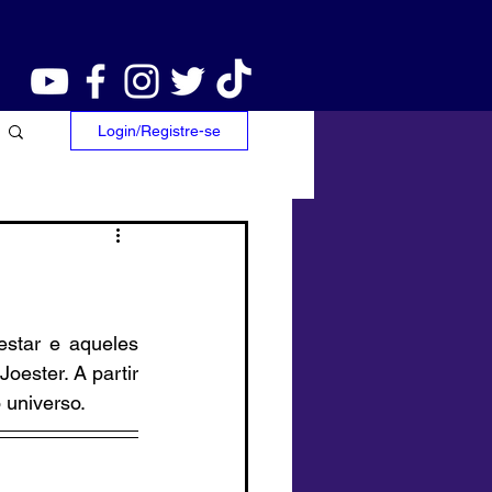
Login/Registre-se
star e aqueles 
ester. A partir 
 universo.