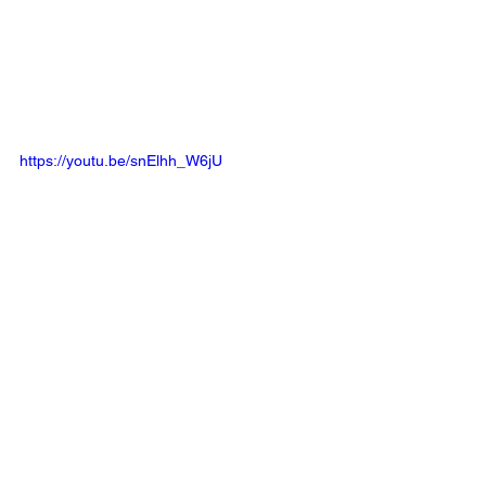
https://youtu.be/snElhh_W6jU