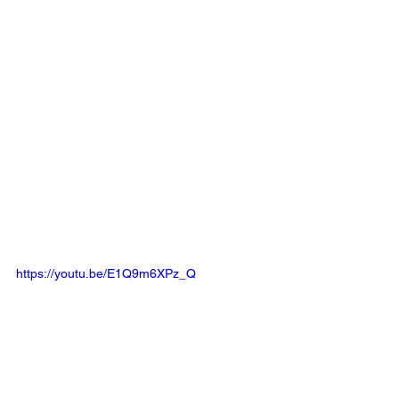
https://youtu.be/E1Q9m6XPz_Q