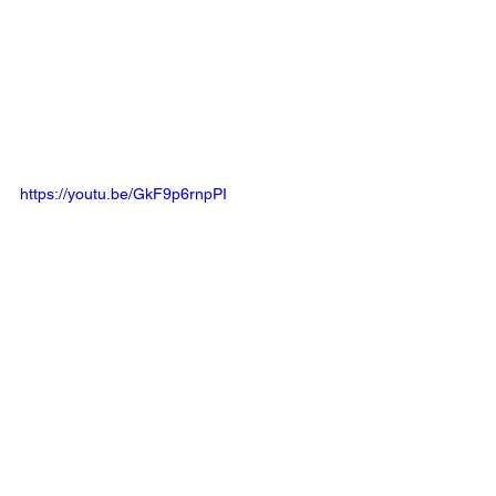
https://youtu.be/GkF9p6rnpPI