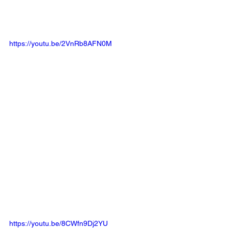
https://youtu.be/2VnRb8AFN0M
https://youtu.be/8CWfn9Dj2YU