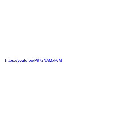
https://youtu.be/P97zNAMxk6M