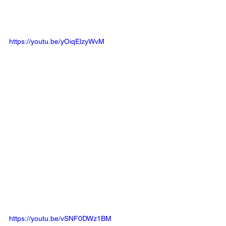
https://youtu.be/yOiqElzyWvM
https://youtu.be/vSNF0DWz1BM