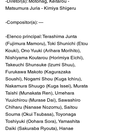
-Diretor(a): Motonag, Keitarou - 
Matsumura Juria - Kimiya Shigeru
-Compositor(a): —
-Elenco principal: Terashima Junta 
(Fujimura Mamoru), Toki Shunichi (Etou 
Kouki), Ono Yuuki (Arihara Morihito), 
Nishiyama Koutarou
 (
Horimiya Eichi
), 
Takeuchi Shunsuke 
(
Izumi Shuu
), 
Furukawa Makoto
 (
Kagurazaka 
Soushi
), 
Nogami Shou (Kuga Ichiru), 
Nakamura Shuugo (Kuga Issei), Murata 
Taishi (Munakata Ren), Umehara 
Yuuichirou (Murase Dai), Sawashiro 
Chiharu (Nanase Nozomu), Saitou 
Souma (Okui Tsubasa), Toyonaga 
Toshiyuki (Oohara Sora), Yamashita 
Daiki (Sakuraba Ryouta), Hanae 