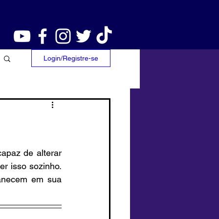
Login/Registre-se
paz de alterar 
r isso sozinho. 
anecem em sua 