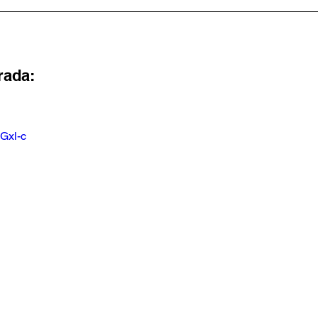
rada:
eGxl-c