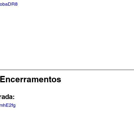
46obaDR8
 Encerramentos
rada:
DmhE2fg