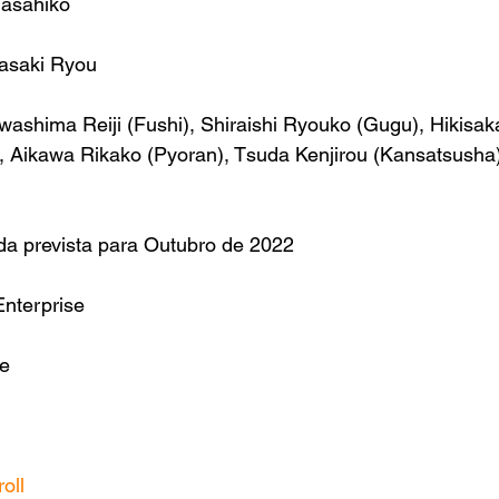
Masahiko
asaki Ryou
awashima Reiji (Fushi), Shiraishi Ryouko (Gugu), Hikisak
, Aikawa Rikako (Pyoran), Tsuda Kenjirou (Kansatsusha)
da prevista para Outubro de 2022
Enterprise
se
oll