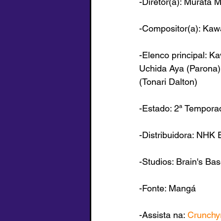
-Diretor(a): Murata 
-Compositor(a): Kaw
-Elenco principal: K
Uchida Aya (Parona)
(Tonari Dalton)
-Estado: 2ª Tempora
-Distribuidora: NHK 
-Studios: Brain's Ba
-Fonte: 
Mangá
-Assista na: 
Crunchyr