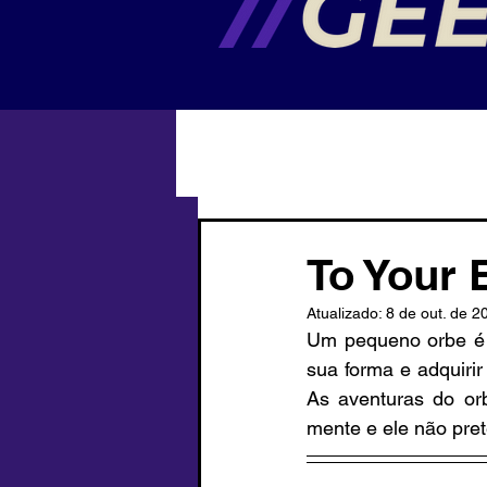
To Your 
Atualizado:
8 de out. de 2
Um pequeno orbe é d
sua forma e adquirir
As aventuras do or
mente e ele não pre