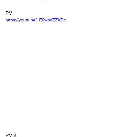
PV 1
https://youtu.be/_E0wbdZZKRc
PV 2