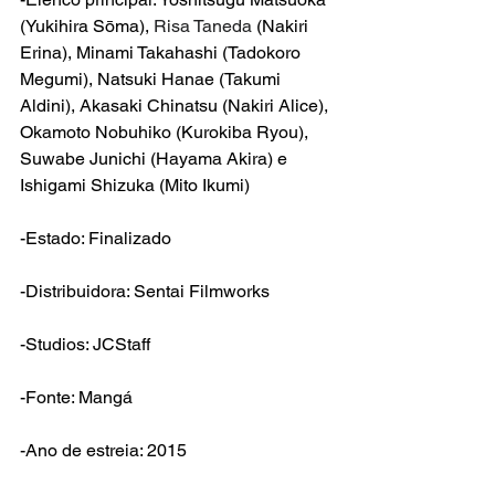
(Yukihira Sōma), 
Risa Taneda
 (Nakiri 
Erina), 
Minami Takahashi 
(Tadokoro 
Megumi
), Natsuki Hanae (Takumi 
Aldini), 
Akasaki Chinatsu (Nakiri Alice), 
Okamoto Nobuhiko (Kurokiba Ryou), 
Suwabe Junichi (Hayama Akira) e 
Ishigami Shizuka (Mito Ikumi)
-Estado: Finalizado
-Distribuidora: Sentai Filmworks
-Studios: JCStaff
-Fonte: Mangá
-Ano de estreia: 2015