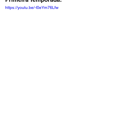
https://youtu.be/-l0eYm76Lfw
Links Externos
- 
My Anime List