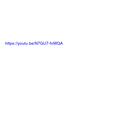
https://youtu.be/N7GU7-fvWQA