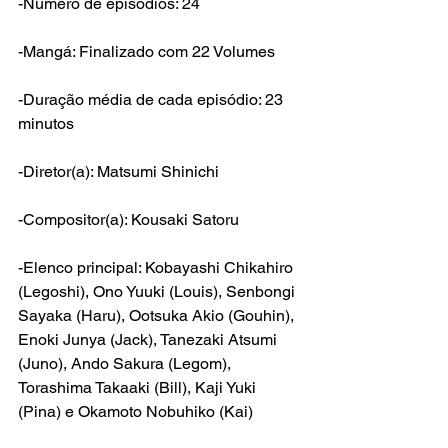
-Número de episódios: 24
-Mangá: Finalizado com 22 Volumes
-Duração média de cada episódio: 23 
minutos
-Diretor(a): Matsumi Shinichi
-Compositor(a): Kousaki Satoru
-Elenco principal: Kobayashi Chikahiro 
(
Legoshi
), Ono Yuuki (Louis), Senbongi 
Sayaka (Haru), Ootsuka Akio
 (
Gouhin
), 
Enoki Junya
 (Jack), 
Tanezaki Atsumi
(Juno), 
Ando Sakura (Legom), 
Torashima Takaaki (Bill), Kaji Yuki 
(Pina) e Okamoto Nobuhiko (Kai)