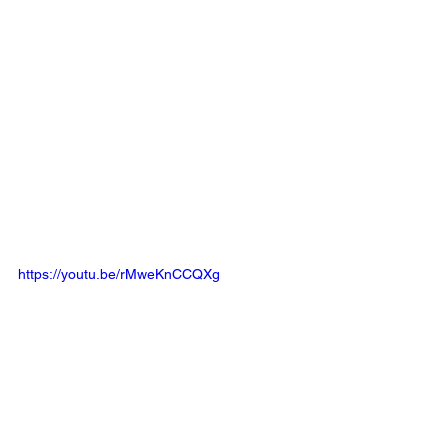
https://youtu.be/rMweKnCCQXg